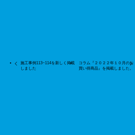
をアップしました。
よかったらシェアしてね！
施工事例113~114を新しく掲載
コラム『２０２２年１０月のお
しました
買い得商品』を掲載しました。
お気軽にお問い合わせください
ご相談、お見積りは無料です。ご契約いただくまで費用は発
生しません。
ちょっとしたメンテナンス、補修などお家のちょっとしたお
困りごとでも安心してお問い合わせください。
0120-69-8867