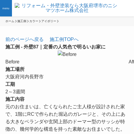
menu
ホーム
施工例
カラー
アイボリー
前のページへ戻る
施工例TOPへ
施工例 - 外壁87｜定番の人気色で明るいお家に
Before
Af
施工場所
大阪府河内長野市
工期
2～3週間
施工内容
元のお住まいは、亡くなられたご主人様が設計された家
で、1階にRCで作られた堀込のガレージと、その上にあ
る大きなベランダや玄関上部のドーマー型のサッシが特
徴の、幾何学的な構造を持った素敵なお住まいでした。